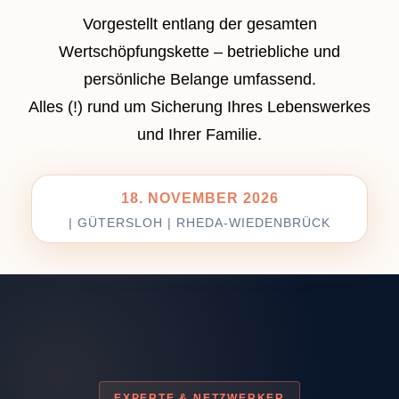
Vorgestellt entlang der gesamten
BESUCHERANMELDUNG
Wertschöpfungskette – betriebliche und
persönliche Belange umfassend.
MITWIRKENDE
Alles (!) rund um Sicherung Ihres Lebenswerkes
Aussteller
und Ihrer Familie.
Industriepartner
18. NOVEMBER 2026
Workshop
| GÜTERSLOH | RHEDA-WIEDENBRÜCK
Startups
MEDIEN & NETZWERKE
PROGRAMM
Workshops
EXPERTE & NETZWERKER