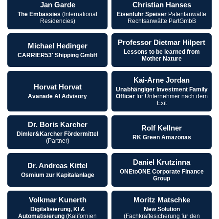
Jan Garde
Christian Hanses
The Embassies
(International
Eisenführ Speiser
Patentanwälte
Residencies)
Rechtsanwälte PartGmbB
Professor Dietmar Hilpert
Michael Hedinger
Lessons to be learned from
CARRIER53' Shipping GmbH
Mother Nature
Kai-Arne Jordan
Horvat Horvat
Unabhängiger Investment Family
Avanade AI Advisory
Officer
für Unternehmer nach dem
Exit
Dr. Boris Karcher
Rolf Kellner
Dimler&Karcher Fördermittel
RK Green Amazonas
(Partner)
Daniel Krutzinna
Dr. Andreas Kittel
ONEtoONE Corporate Finance
Osmium zur Kapitalanlage
Group
Volkmar Kunerth
Moritz Matschke
Digitalisierung, KI &
New Solution
Automatisierung
(Kalifornien
(Fachkräftesicherung für den