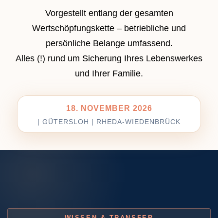
Vorgestellt entlang der gesamten
BESUCHERANMELDUNG
Wertschöpfungskette – betriebliche und
persönliche Belange umfassend.
MITWIRKENDE
Alles (!) rund um Sicherung Ihres Lebenswerkes
Aussteller
und Ihrer Familie.
Industriepartner
18. NOVEMBER 2026
Workshop
| GÜTERSLOH | RHEDA-WIEDENBRÜCK
Startups
MEDIEN & NETZWERKE
PROGRAMM
Workshops
WISSEN & TRANSFER