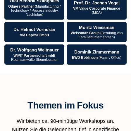
Olaf Hendrik Szangolies
Prof. Dr. Jochen Vogel
Odgers Partner
(Manufacturing /
VM Value Corporate Finance
Technology / Process Industry,
(M&A)
Nachfolge)
Moritz Weissman
Dr. Helmut Vorndran
Weissman Group
(Beratung von
VM Capital GmbH
Familienunternehmen)
Dr. Wolfgang Weitnauer
Dominik Zimmermann
WIPIT Partnerschaft mbB
EWD Böblingen
(Family Office)
Rechtsanwälte Steuerberater
Themen im Fokus
Wir bieten ca. 90-minütige Workshops an.
Nutzen Sie die Gelegenheit, tief in spezifische