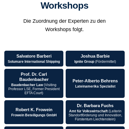
Workshops
Die Zuordnung der Experten zu den
Workshops folgt.
Salvatore Barberi
Joshua Barbie
Solumare International Shipping
Ignite Group
(Fördermittel)
Prof. Dr. Carl
Baudenbacher
Peter-Alberto Behrens
Baudenbacher Law
(Visiting
Lateinamerika Spezialist
Professor LSE, Former President
EFTA Court)
Dr. Barbara Fuchs
Robert K. Frowein
Amt für Volkswirtschaft
(Leiterin
Frowein Beteiligungs GmbH
Standortförderung und Innovation,
Fürstentum Liechtenstein)