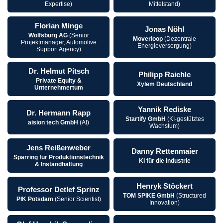
Expertise)
Mittelstand)
Florian Minge
Jonas Nöhl
Wolfsburg AG
(Senior
Moverloop
(Dezentrale
Projektmanager, Automotive
Energieversorgung)
Support Agency)
Dr. Helmut Pitsch
Philipp Raichle
Private Equity &
Xylem Deutschland
Unternehmertum
Yannik Rediske
Dr. Hermann Rapp
Startify GmbH
(KI-gestütztes
aision tech GmbH
(AI)
Wachstum)
Jens Reißenweber
Danny Rettenmaier
Sparring für Produktionstechnik
KI für die Industrie
& Instandhaltung
Henryk Stöckert
Professor Detlef Sprinz
TOM SPIKE GmbH
(Structured
PIK Potsdam
(Senior Scientist)
Innovation)