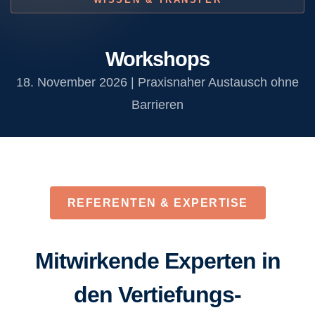
Startup-Präsentationen
Gespräche mit unseren Ausstellern &
Workshops
Industriepartnern
18. November 2026 | Praxisnaher Austausch ohne
Barrieren
MACHER & NACHFOLGE
LOCATION
WIDMUNG
REFERENTEN & EXPERTISE
Mitwirkende Experten in
den Vertiefungs-