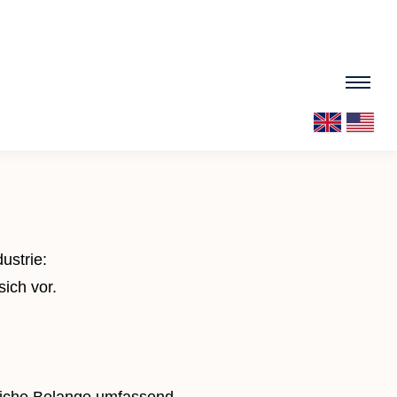
ustrie:
sich vor.
nliche Belange umfassend.