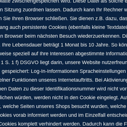
platte zwischengespeichert wird. Diese Datei als solche 
 Sitzung zuordnen lassen. Dadurch kann Ihr Rechner w
Sie Ihren Browser schließen. Sie dienen z.B. dazu, da
 auch persistente Cookies (ebenfalls kleine Textdateie
en Browser beim nächsten Besuch wiederzuerkennen. Die
. Ihre Lebensdauer beträgt 1 Monat bis 10 Jahre. So kön
sweise speziell auf Ihre Interessen abgestimmte Informat
 S. 1 f) DSGVO liegt darin, unsere Website nutzerfreund
gespeichert: Log-In-Informationen Spracheinstellungen
ner Funktionen unseres Internetauftritts. Bei Aktivieru
n Daten zu dieser Identifikationsnummer wird nicht vo
chen würden, werden nicht in den Cookie eingelegt. Auf 
r, welche Seiten unseres Shops besucht wurden, welche
okies vorab informiert werden und im Einzelfall entsch
Cookies komplett verhindert werden. Dadurch kann die F