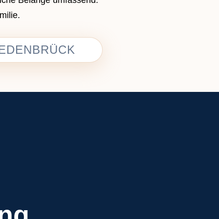
ilie.
IEDENBRÜCK
ung