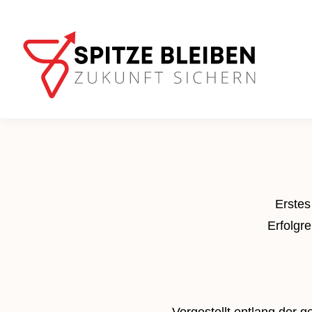
ÜBER MICH
Profil & Engagement
Erstes
Video-Vorstellung
Erfolgre
Cannobe
Ideen für Deutschland
SCHIRMHERRSCHAFT
Vorgestellt entlang der 