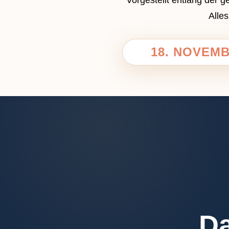
Alle
BESUCHERANMELDUNG
MITWIRKENDE
18. NOVEMB
Aussteller
Industriepartner
Workshop
Startups
MEDIEN & NETZWERKE
PROGRAMM
Da
Workshops